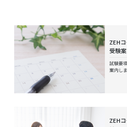
ZEH
受験案
試験要
案内し
ZEH