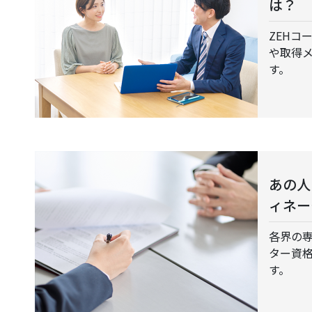
は？
ZEHコ
や取得
す。
あの人
ィネー
各界の専
ター資
す。