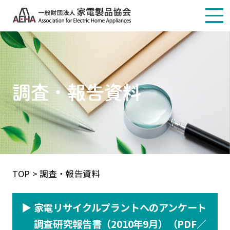
環境配慮設計・
製品アセスメント
調査・報告資料
環境配慮設計・
製品アセスメントとは
マニュアル・
ガイドライン等
TOP
調査・報告資料
調査・報告資料
▶︎
家電リサイクルプラントへのアンケート
調査研究報告書（2010年9月）（PDF／
お問い合わせ