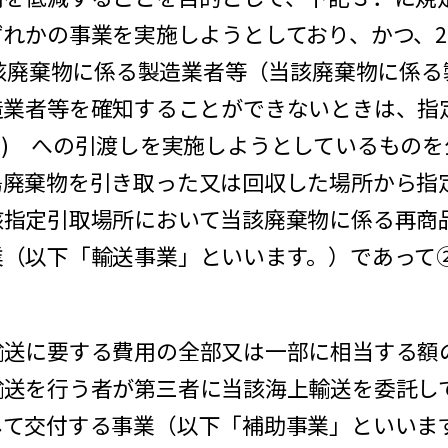
かの事業を実施しようとしており、かつ、202
当該廃棄物に係る製造業者等（当該廃棄物に係
業者等を確知することができないときは、指
) への引渡しを実施しようとしているものを
島廃棄物を引き取った又は回収した場所から指
該指定引取場所において当該廃棄物に係る再商
業（以下「輸送事業」といいます。）であって
輸送に要する費用の全部又は一部に相当する額
輸送を行う者が第三者に当該海上輸送を委託し
して交付する事業（以下「補助事業」といいま