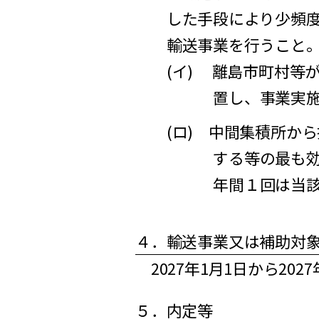
した手段により少頻
輸送事業を行うこと
(イ) 離島市町村等
置し、事業実
(ロ) 中間集積所か
する等の最も
年間１回は当
４．輸送事業又は補助対
2027年1月1日から202
５．内定等