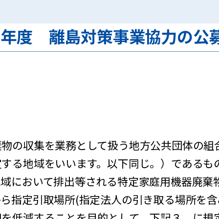
27年度 離島対策事業協力の公
物の収集を業務として扱う地方公共団体の組
定する地域をいいます。以下同じ。）であるも
地域において排出等される特定家庭用機器廃棄
ら指定引取場所(指定法人の引き取る場所を含み
用を低減することを目的として、下記３．に規