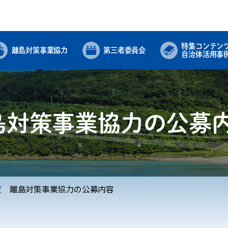
特集コンテン
離島対策事業協力
第三者委員会
⾃治体活⽤事
離島対策事業協力の公募
年度 離島対策事業協力の公募内容