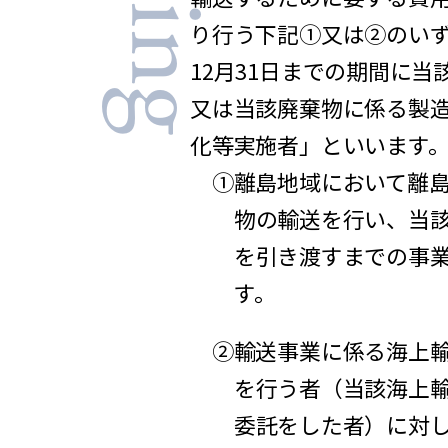
り行う下記①又は②のいずれ
12月31日までの期間に
又は当該廃棄物に係る製造
化等実施者」といいます。
①離島地域において離
物の輸送を行い、当
を引き渡すまでの事
す。
②輸送事業に係る海上
を行う者（当該海上
委託をした者）に対