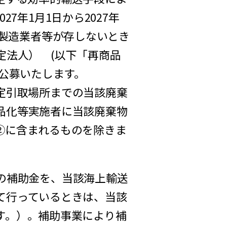
7年1月1日から2027年
る製造業者等が存しないとき
定法人） (以下「再商品
公募いたします。
定引取場所までの当該廃棄
品化等実施者に当該廃棄物
②に含まれるものを除きま
の補助金を、当該海上輸送
て行っているときは、当該
す。）。補助事業により補