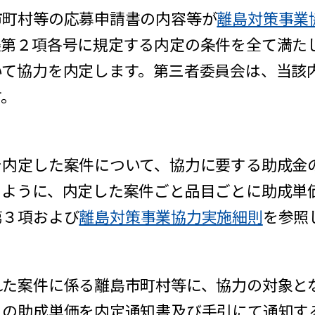
町村等の応募申請書の内容等が
離島対策事業
条第２項各号に規定する内定の条件を全て満た
いて協力を内定します。第三者委員会は、当該
す。
内定した案件について、協力に要する助成金
るように、内定した案件ごと品目ごとに助成単
３項および
離島対策事業協力実施細則
を参照
た案件に係る離島市町村等に、協力の対象と
．の助成単価を内定通知書及び手引にて通知す