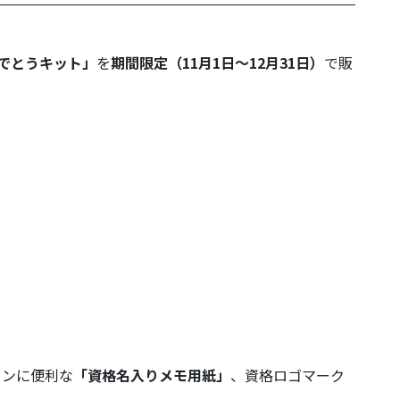
でとうキット」
を
期間限定（11月1日～12月31日）
で販
ョンに便利な
「資格名入りメモ用紙」
、資格ロゴマーク