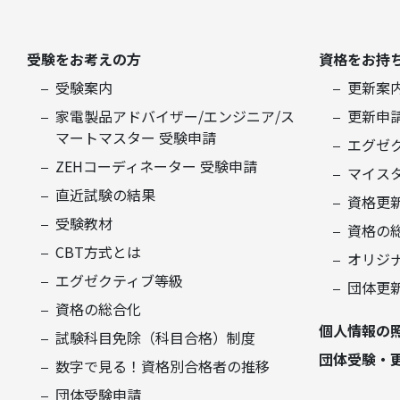
受験をお考えの方
資格をお持
受験案内
更新案
家電製品アドバイザー/エンジニア/ス
更新申
マートマスター 受験申請
エグゼ
ZEHコーディネーター 受験申請
マイス
直近試験の結果
資格更
受験教材
資格の
CBT方式とは
オリジ
エグゼクティブ等級
団体更
資格の総合化
個人情報の
試験科目免除（科目合格）制度
団体受験・
数字で見る！資格別合格者の推移
団体受験申請