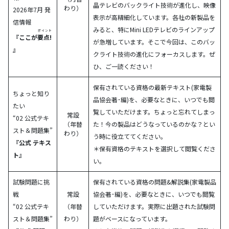
晶テレビのバックライト技術が進化し、映像
わり）
2026年7月 発
表示が高精細化しています。各社の新製品を
信情報
みると、特にMini LEDテレビのラインアップ
ポイント
『ここが
要点!
が急増しています。そこで今回は、このバッ
』
クライト技術の進化にフォーカスします。ぜ
ひ、ご一読ください！
保有されている資格の最新テキスト(家電製
ちょっと知り
品協会著･編)を、必要なときに、いつでも閲
たい
覧していただけます。ちょっと忘れてしまっ
常設
“02 公式テキ
（年替
た！今の製品はどうなっているのかな？とい
スト＆問題集”
わり）
う時に役立ててください。
『公式 テキス
＊保有資格のテキストを選択して閲覧くださ
ト』
い。
試験問題に挑
保有されている資格の問題&解説集(家電製品
戦
常設
協会著･編)を、必要なときに、いつでも閲覧
“02 公式テキ
（年替
していただけます。実際に出題された試験問
スト＆問題集”
わり）
題がベースになっています。