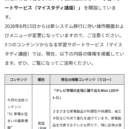
ートサービス（マイスタディ講座）」
を開設していま
す。
2026年6月15日からは新システム移行に伴い操作画面およ
びメニューが変更になっていますので、ご注意ください。
3つのコンテンツからなる学習サポートサービス（マイス
タディ講座）では、現在、以下の内容の情報を掲載してい
ます。ぜひ、ご覧になってご活用ください。
コンテンツ
種別
現在の掲載コンテンツ（7/21～）
『テレビ市場の主役に躍り出たMini LEDテ
レビ』
今月の注目コ
ンテンツ
さまざまな家電製品が利便性や快適性、省エ
“01 家電＆住
ネ性などの点で進化を遂げています。家電製
まいの最新情
常設
品を代表するテレビも然りで、特に近年は液
報”
（月替