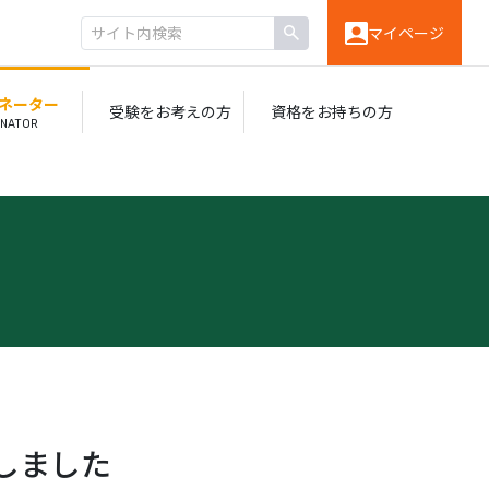
マイページ
ィネーター
受験を
お考えの方
資格を
お持ちの方
しました